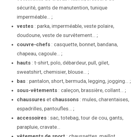
sécurité, gants de manutention, tunique
imperméable… ;
vestes
: parka, imperméable, veste polaire,
doudoune, veste de survêtement… ;
couvre-chefs
: casquette, bonnet, bandana,
chapeau, cagoule… ;
hauts
: t-shirt, polo, débardeur, pull, gilet,
sweatshirt, chemisier, blouse… ;
bas
: pantalon, short, bermuda, legging, jogging… ;
sous-vêtements
: caleçon, brassière, collant… ;
chaussures
et
chaussons
: mules, charentaises,
espadrilles, pantoufles… ;
accessoires
: sac, totebag, tour de cou, gants,
parapluie, cravate…
vêtements de sport
: chaussettes, maillot,